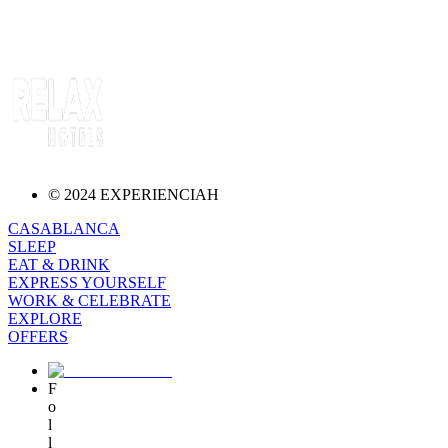
© 2024 EXPERIENCIAH
CASABLANCA
SLEEP
EAT & DRINK
EXPRESS YOURSELF
WORK & CELEBRATE
EXPLORE
OFFERS
F
o
l
l