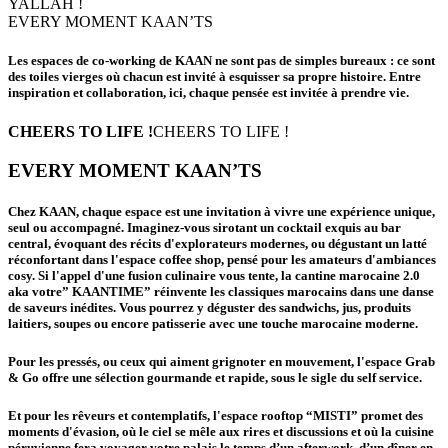
YALLAH !
EVERY MOMENT KAAN’TS
Les espaces de co-working de KAAN ne sont pas de simples bureaux : ce sont
des toiles vierges où chacun est invité à esquisser sa propre histoire. Entre
inspiration et collaboration, ici, chaque pensée est invitée à prendre vie.
CHEERS TO LIFE !
CHEERS TO LIFE !
EVERY MOMENT KAAN’TS
Chez KAAN, chaque espace est une invitation à vivre une expérience unique,
seul ou accompagné. Imaginez-vous sirotant un cocktail exquis au bar
central, évoquant des récits d'explorateurs modernes, ou dégustant un latté
réconfortant dans l'espace coffee shop, pensé pour les amateurs d'ambiances
cosy. Si l'appel d'une fusion culinaire vous tente, la cantine marocaine 2.0
aka votre” KAANTIME” réinvente les classiques marocains dans une danse
de saveurs inédites. Vous pourrez y déguster des sandwichs, jus, produits
laitiers, soupes ou encore patisserie avec une touche marocaine moderne.
Pour les pressés, ou ceux qui aiment grignoter en mouvement, l'espace Grab
& Go offre une sélection gourmande et rapide, sous le sigle du self service.
Et pour les rêveurs et contemplatifs, l'espace rooftop “MISTI” promet des
moments d'évasion, où le ciel se mêle aux rires et discussions et où la cuisine
péruvienne fera voyager votre palais le temps d’un afterwork, d’un dîner en