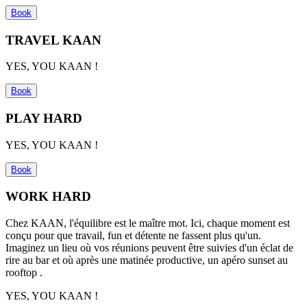
Book
TRAVEL KAAN
YES, YOU KAAN !
Book
PLAY HARD
YES, YOU KAAN !
Book
WORK HARD
Chez KAAN, l'équilibre est le ma
î
tre mot. Ici, chaque moment est
con
ç
u pour que travail,
fun
et détente ne fassent plus qu'un.
Imaginez un lieu où vos réunions peuvent
ê
tre suivies d'un éclat de
rire au bar et où
apr
ès une matinée productive, un apé
ro sunset au
rooftop .
YES, YOU KAAN !