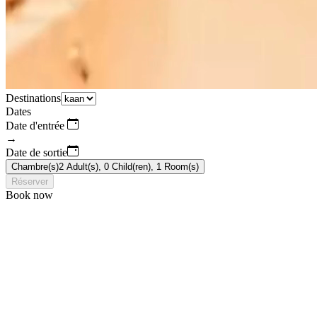
Destinations
Dates
Date d'entrée
→
Date de sortie
Chambre(s)
2
Adult(s),
0
Child(ren),
1
Room(s)
Réserver
Book now
Dans un monde où la conformité est la norme, KAAN invite à célébrer
l’unique, l’inédit qui sommeille en chacun. Bien plus qu’un hôtel, il s’agit là
d’un état esprit : le luxe d’être soi sans entraves, sans detours, ni concession.
Ode à la diversité des individualités, injonction à s’exprimer et véritable
aversion pour l’uniformité et l’ennui, KAAN ne s’encombre pas des