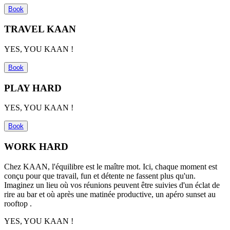
Book
TRAVEL KAAN
YES, YOU KAAN !
Book
PLAY HARD
YES, YOU KAAN !
Book
WORK HARD
Chez KAAN, l'équilibre est le ma
î
tre mot. Ici, chaque moment est
con
ç
u pour que travail,
fun
et détente ne fassent plus qu'un.
Imaginez un lieu où vos réunions peuvent
ê
tre suivies d'un éclat de
rire au bar et où
apr
ès une matinée productive, un apé
ro sunset au
rooftop .
YES, YOU KAAN !