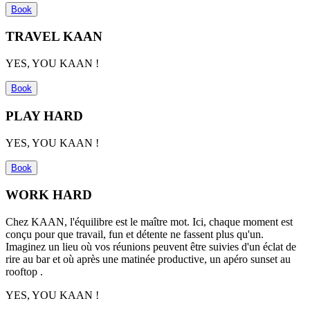
Book
TRAVEL KAAN
YES, YOU KAAN !
Book
PLAY HARD
YES, YOU KAAN !
Book
WORK HARD
Chez KAAN, l'équilibre est le ma
î
tre mot. Ici, chaque moment est
con
ç
u pour que travail,
fun
et détente ne fassent plus qu'un.
Imaginez un lieu où vos réunions peuvent
ê
tre suivies d'un éclat de
rire au bar et où
apr
ès une matinée productive, un apé
ro sunset au
rooftop .
YES, YOU KAAN !