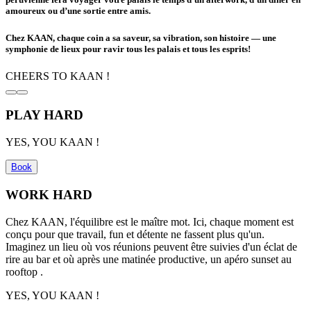
amoureux ou d’une sortie entre amis.
Chez KAAN, chaque coin a sa saveur, sa vibration, son histoire — une
symphonie de lieux pour ravir tous les palais et tous les esprits!
CHEERS
TO KAAN !
PLAY HARD
YES, YOU KAAN !
Book
WORK HARD
Chez KAAN, l'équilibre est le ma
î
tre mot. Ici, chaque moment est
con
ç
u pour que travail,
fun
et détente ne fassent plus qu'un.
Imaginez un lieu où vos réunions peuvent
ê
tre suivies d'un éclat de
rire au bar et où
apr
ès une matinée productive, un apé
ro sunset au
rooftop .
YES, YOU KAAN !