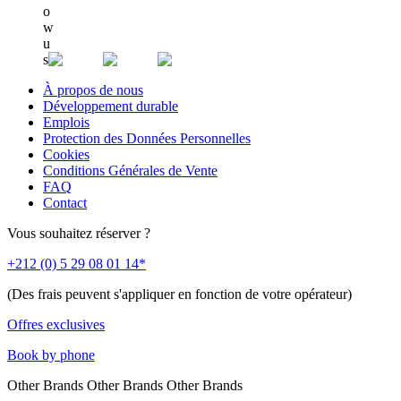
o
w
u
s
À propos de nous
Développement durable
Emplois
Protection des Données Personnelles
Cookies
Conditions Générales de Vente
FAQ
Contact
Vous souhaitez réserver ?
+212 (0) 5 29 08 01 14*
(Des frais peuvent s'appliquer en fonction de votre opérateur)
Offres exclusives
Book by phone
Other Brands
Other Brands
Other Brands