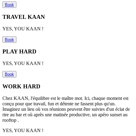
Book
TRAVEL KAAN
YES, YOU KAAN !
Book
PLAY HARD
YES, YOU KAAN !
Book
WORK HARD
Chez KAAN, l'équilibre est le ma
î
tre mot. Ici, chaque moment est
con
ç
u pour que travail,
fun
et détente ne fassent plus qu'un.
Imaginez un lieu où vos réunions peuvent
ê
tre suivies d'un éclat de
rire au bar et où
apr
ès une matinée productive, un apé
ro sunset au
rooftop .
YES, YOU KAAN !