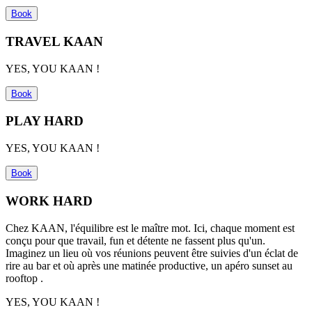
Book
TRAVEL KAAN
YES, YOU KAAN !
Book
PLAY HARD
YES, YOU KAAN !
Book
WORK HARD
Chez KAAN, l'équilibre est le ma
î
tre mot. Ici, chaque moment est
con
ç
u pour que travail,
fun
et détente ne fassent plus qu'un.
Imaginez un lieu où vos réunions peuvent
ê
tre suivies d'un éclat de
rire au bar et où
apr
ès une matinée productive, un apé
ro sunset au
rooftop .
YES, YOU KAAN !