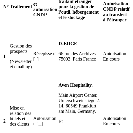
traitant étranger
Autorisation
et
N°
Traitement
pour la gestion de
CNDP relatif
autorisation
l’outil, hébergement
au transfert
CNDP
et le stockage
à l’étranger
D-EDGE
Gestion des
prospects
Récepissé n°
66 rue des Archives
Autorisation :
1
[_]
75003, Paris France
En cours
(Newsletter
et emailing)
Aven Hospitality,
Main Airport Center,
Unterschweinstiege 2-
14, 60549 Frankfurt
Mise en
am Main, Germany.
relation des
Autorisation
Autorisation :
hôtels et
2
Et
n°[_]
En cours
des clients